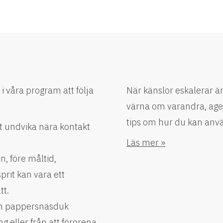
 i våra program att följa
När känslor eskalerar är
värna om varandra, ager
tips om hur du kan anvä
tt undvika nära kontakt
Läs mer »
, före måltid,
prit kan vara ett
tt.
 en pappersnäsduk
ng eller från att förorena