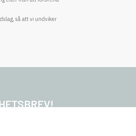
lag, så att vi undviker
YHETSBREV!
ad av ledarskap, vill få erbjudanden och
er på Amazing Leaders.