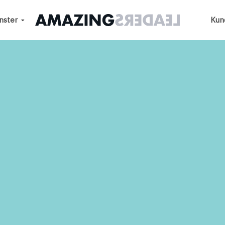
nster
Kun