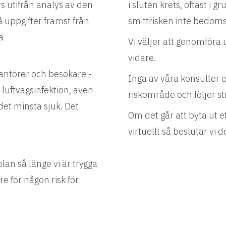
 utifrån analys av den
i sluten krets, oftast i 
 uppgifter främst från
smittrisken inte bedöms 
a
Vi väljer att genomföra
vidare.
antörer och besökare -
Inga av våra konsulter e
ftvägsinfektion, även
riskområde och följer st
et minsta sjuk. Det
Om det går att byta ut e
virtuellt så beslutar vi
an så länge vi är trygga
e för någon risk för