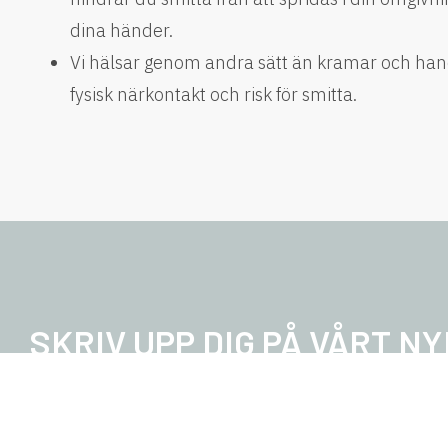
dina händer.
Vi hälsar genom andra sätt än kramar och hands
fysisk närkontakt och risk för smitta.
SKRIV UPP DIG PÅ VÅRT N
Prenumerera på vårt
nyhetsbrev
om du är intresser
inbjudningar till våra event samt se vad som händ