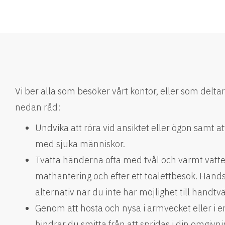
Vi ber alla som besöker vårt kontor, eller som deltar
nedan råd:
Undvika att röra vid ansiktet eller ögon samt a
med sjuka människor.
Tvätta händerna ofta med tvål och varmt vatten
mathantering och efter ett toalettbesök. Hands
alternativ när du inte har möjlighet till handtvä
Genom att hosta och nysa i armvecket eller i
hindrar du smitta från att spridas i din omgivni