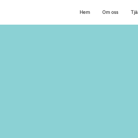
Hem
Om oss
Tjä