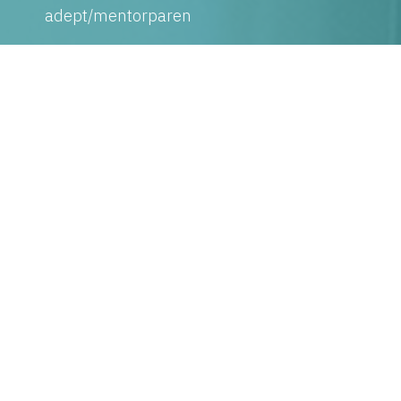
adept/mentorparen
Individuell uppföljning av deltagare
Avslutningsseminarium - gemensam
avslutning och utvärdering
Digital lärplattform, material & inspiration –
Guider för mentorskap och resursbibliotek
fylld med artiklar, videos, tips & idéer för
utveckling.