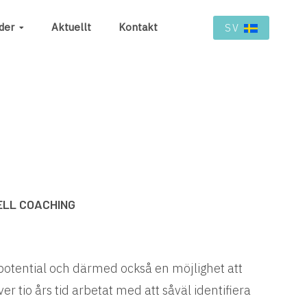
der
Aktuellt
Kontakt
SV
ELL COACHING
k potential och därmed också en möjlighet att
över tio års tid arbetat med att såväl identifiera