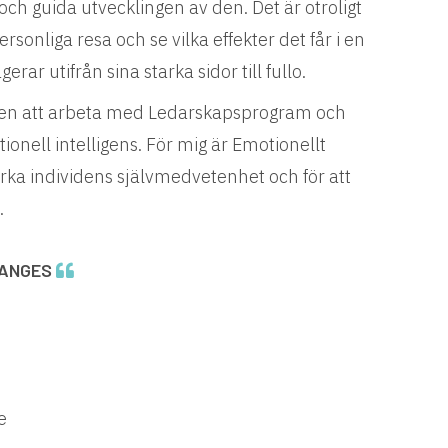
och guida utvecklingen av den. Det är otroligt
rsonliga resa och se vilka effekter det får i en
rar utifrån sina starka sidor till fullo.
en att arbeta med Ledarskapsprogram och
onell intelligens. För mig är Emotionellt
 stärka individens självmedvetenhet och för att
.
HANGES
e