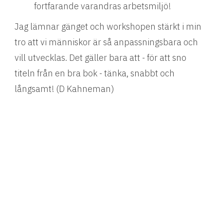
fortfarande varandras arbetsmiljö!
Jag lämnar gänget och workshopen stärkt i min
tro att vi människor är så anpassningsbara och
vill utvecklas. Det gäller bara att - för att sno
titeln från en bra bok - tänka, snabbt och
långsamt! (D Kahneman)
Tips! TED Talk med Celeste Headlee, 10 regler
för bättre samtal.
Helena Korduner, VD på Amazing Leaders