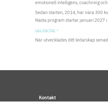
emotionell intelligens, coachning oc
Sedan starten, 2014, har nära 300 kvi
Nästa program startar januari 2027 i
Läs mer här:
När utvecklades ditt ledarskap senast 
Kontakt
Sveavägen 24, 4 tr 111 57