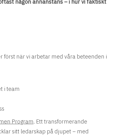
ftast någon annanstans – i hur vi faktiskt
er först när vi arbetar med våra beteenden i
t i team
ss
men Program
. Ett transformerande
klar sitt ledarskap på djupet – med