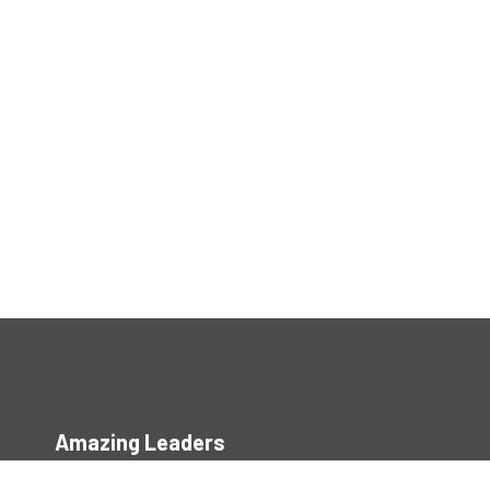
Amazing Leaders
Vi hjälper våra kunder att skapa affärsresultat genom