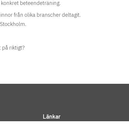
h konkret beteendeträning.
nnor från olika branscher deltagit.
 Stockholm.
på riktigt?
Länkar
Integritetspolicy