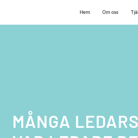
Hem
Om oss
Tjä
MÅNGA LEDAR