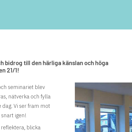
 bidrog till den härliga känslan och höga
en 21/1!
t och seminariet blev
as, nätverka och fylla
e dag. Vi ser fram mot
 snart igen!
eflektera, blicka