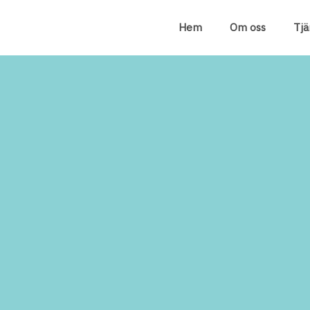
Hem
Om oss
Tjä