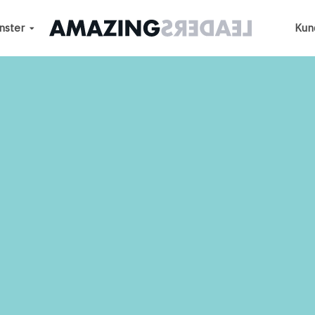
nster
Kun