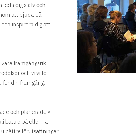
 leda dig själv och
enom att bjuda på
och inspirera dig att
n vara framgångsrik
edelser och vi ville
d för din framgång.
de och planerade vi
li bättre på eller ha
u bättre förutsättningar