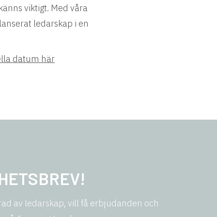
känns viktigt. Med våra
alanserat ledarskap i en
lla datum här
YHETSBREV!
ad av ledarskap, vill få erbjudanden och