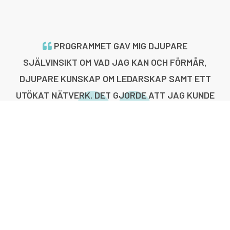
PROGRAMMET GAV MIG DJUPARE
SJÄLVINSIKT OM VAD JAG KAN OCH FÖRMÅR,
DJUPARE KUNSKAP OM LEDARSKAP SAMT ETT
UTÖKAT NÄTVERK. DET GJORDE ATT JAG KUNDE
TA MIG AN MITT NÄSTA STEG I MIN KARRIÄR.
FRÅN DAG 1 SKAPAS STORT FÖRTROENDE I
GRUPPEN OCH DET ÄR GRUNDEN FÖR DEN
UTVECKLING DU SJÄLV KOMMER GÖRA.
Head of Technology Financing & Loans, SEB