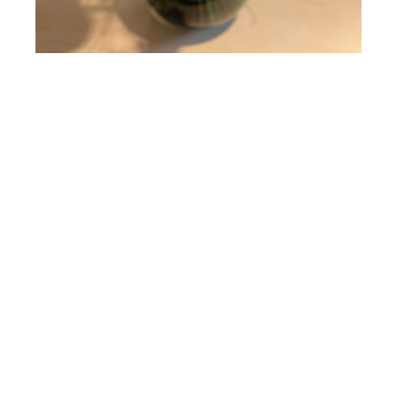
Amazing Leaders
Vi hjälper våra kunder att skapa affärsresultat genom att
utveckla det emotionella kapitalet hos människorna. Det gör
vi genom att skapa samsyn, medvetenhet, förmåga och vilja
att handla.