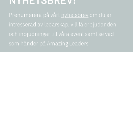
Prenumerera på vårt
nyhetsbrev
om du är
intresserad av ledarskap, vill få erbjudanden
och inbjudningar till våra event samt se vad
som händer på Amazing Leaders.
Amazing Leaders
Vi hjälper våra kunder att skapa affärsresultat genom att