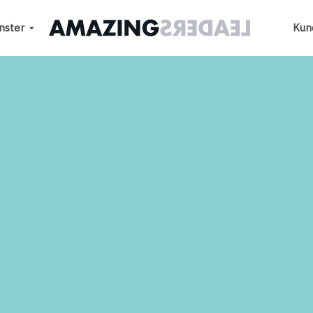
nster
Kun