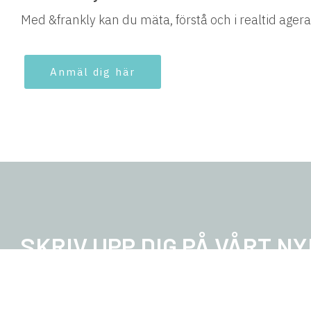
Med &frankly kan du mäta, förstå och i realtid age
Anmäl dig här
SKRIV UPP DIG PÅ VÅRT N
Prenumerera på vårt
nyhetsbrev
om du är intresser
inbjudningar till våra event samt se vad som händ