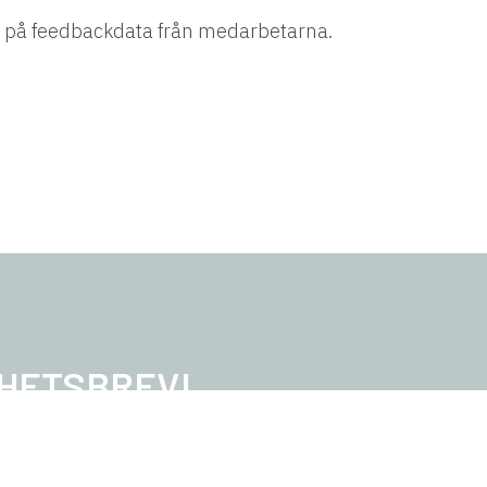
ra på feedbackdata från medarbetarna.
YHETSBREV!
ad av ledarskap, vill få erbjudanden och
er på Amazing Leaders.