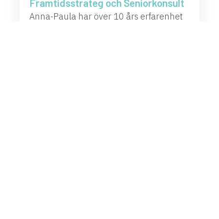
Framtidsstrateg och Seniorkonsult
Anna-Paula har över 10 års erfarenhet
av att leda komplexa
utvecklingsprocesser för organisationer
och samhällen i Sverige och
internationellt. Hon hjälper
verksamheter att förstå förändring och
att agera proaktivt genom att skapa
processer som frigör insikter, skapar
samsyn och bygger handlingskraft.