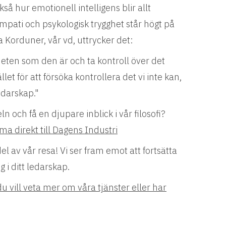
kså hur emotionell intelligens blir allt
 empati och psykologisk trygghet står högt på
Korduner, vår vd, uttrycker det:
heten som den är och ta kontroll över det
let för att försöka kontrollera det vi inte kan,
edarskap."
eln och få en djupare inblick i vår filosofi?
ma direkt till Dagens Industri
del av vår resa! Vi ser fram emot att fortsätta
g i ditt ledarskap.
u vill veta mer om våra tjänster eller har