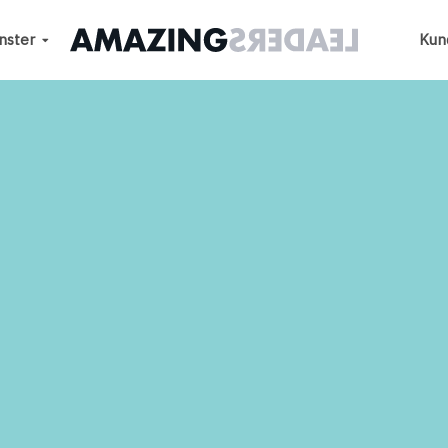
nster
Kun