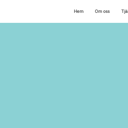
Hem
Om oss
Tjä