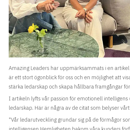
Amazing Leaders har uppmärksammats i en artikel i
är ett stort ögonblick för oss och en möjlighet att vis
stärka ledarskap och skapa hållbara framgångar för
I artikeln lyfts vår passion för emotionell intelligen
ledarskap. Här är några av de citat som belyser vårt
"Vår ledarutveckling grundar sig på de förmågor s
intelligensen Hemligheten bakom våra kunders förfly