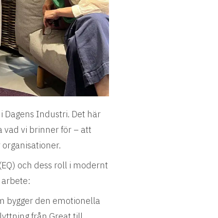
 Dagens Industri. Det här
a vad vi brinner för – att
 organisationer.
s (EQ) och dess roll i modernt
 arbete:
om bygger den emotionella
ttning från Great till