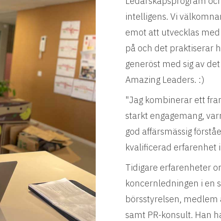
Ledarskapsprogram och 
intelligens. Vi välkomna
emot att utvecklas med h
på och det praktiserar h
generöst med sig av det
Amazing Leaders. :)
"Jag kombinerar ett fra
starkt engagemang, varm 
god affärsmässig först
kvalificerad erfarenhet 
Tidigare erfarenheter 
koncernledningen i en s
börsstyrelsen, medlem a
samt PR-konsult. Han ha