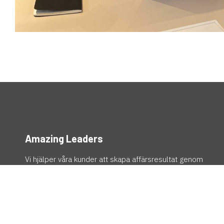
Amazing Leaders
Vi hjälper våra kunder att skapa affärsresultat genom
att utveckla det emotionella kapitalet hos människorna.
Det gör vi genom att skapa samsyn, medvetenhet,
förmåga och vilja att handla.