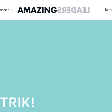
nster
Kun
TRIK!