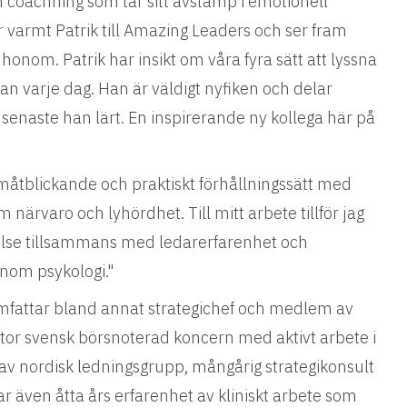
coachning som tar sitt avstamp i emotionell
r varmt Patrik till Amazing Leaders och ser fram
onom. Patrik har insikt om våra fyra sätt att lyssna
an varje dag. Han är väldigt nyfiken och delar
 senaste han lärt. En inspirerande ny kollega här på
måtblickande och praktiskt förhållningssätt med
närvaro och lyhördhet. Till mitt arbete tillför jag
åelse tillsammans med ledarerfarenhet och
inom psykologi."
omfattar bland annat strategichef och medlem av
tor svensk börsnoterad koncern med aktivt arbete i
v nordisk ledningsgrupp, mångårig strategikonsult
r även åtta års erfarenhet av kliniskt arbete som