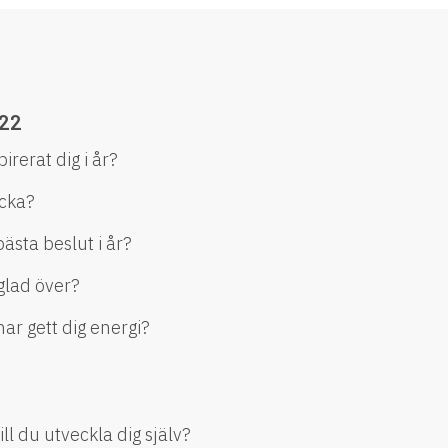
22
irerat dig i år?
acka?
bästa beslut i år?
 glad över?
ar gett dig energi?
ll du utveckla dig själv?